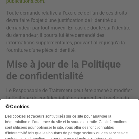
publications.com
.
Toute demande relative à l’exercice de l’un de ces droits
devra faire l’objet d’une justification de l’identité du
demandeur par tout moyen. En cas de doute sur l’identité
du demandeur, il pourra lui être demandé des
informations supplémentaires, pouvant aller jusqu’à la
fourniture d’une pièce d’identité.
Mise à jour de la Politique
de confidentialité
Le Responsable de Traitement peut être amené à modifier
la Politique de confidentialité notamment en fonction du
contexte légal et réglementaire et de la doctrine en la
matière. Il est conseillé à toute personne concernée de
consulter régulièrement cette page pour prendre
connaissance des éventuelles modifications ou mises à
jour apportées à cette Politique de confidentialité.