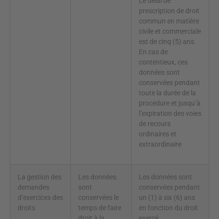
Le délai de
prescription de droit
commun en matière
civile et commerciale
est de cinq (5) ans.
En cas de
contentieux, ces
données sont
conservées pendant
toute la durée de la
procédure et jusqu’à
l’expiration des voies
de recours
ordinaires et
extraordinaire
La gestion des
Les données
Les données sont
demandes
sont
conservées pendant
d’exercices des
conservées le
un (1) à six (6) ans
droits
temps de faire
en fonction du droit
droit à la
exercé